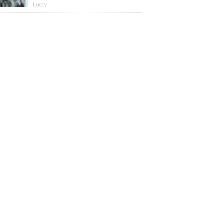
版】
Luccy