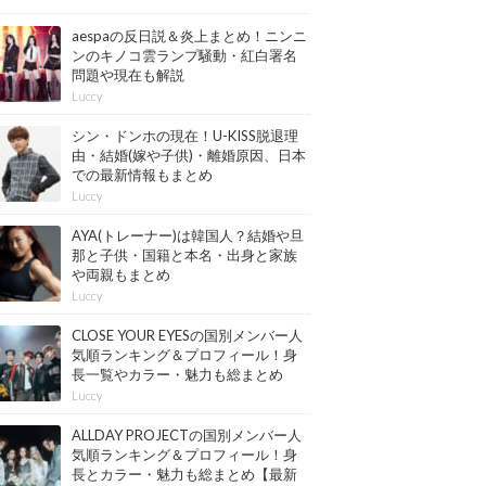
aespaの反日説＆炎上まとめ！ニンニ
ンのキノコ雲ランプ騒動・紅白署名
問題や現在も解説
Luccy
シン・ドンホの現在！U-KISS脱退理
由・結婚(嫁や子供)・離婚原因、日本
での最新情報もまとめ
Luccy
AYA(トレーナー)は韓国人？結婚や旦
那と子供・国籍と本名・出身と家族
や両親もまとめ
Luccy
CLOSE YOUR EYESの国別メンバー人
気順ランキング＆プロフィール！身
長一覧やカラー・魅力も総まとめ
【最新版】
Luccy
ALLDAY PROJECTの国別メンバー人
気順ランキング＆プロフィール！身
長とカラー・魅力も総まとめ【最新