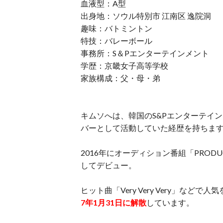
血液型：A型
出身地：ソウル特別市 江南区 逸院洞
趣味：バトミントン
特技：バレーボール
事務所：S＆Pエンターテインメント
学歴：京畿女子高等学校
家族構成：父・母・弟
キムソへは、韓国のS&Pエンターテイ
バーとして活動していた経歴を持ちま
2016年にオーディション番組「PRODU
してデビュー。
ヒット曲「Very Very Very」など
7年1月31日に解散
しています。