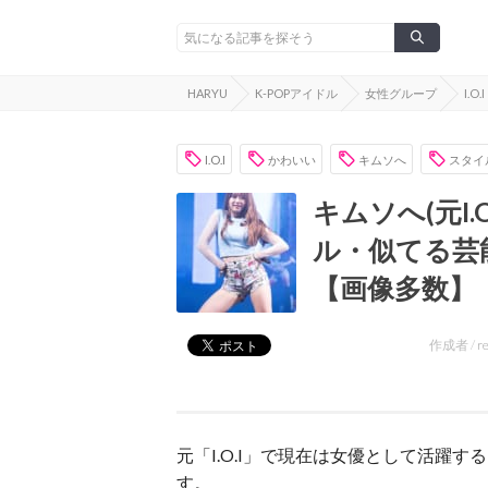
HARYU
K-POPアイドル
女性グループ
I.O.I
I.O.I
かわいい
キムソへ
スタイ
キムソへ(元I
ル・似てる芸
【画像多数】
作成者 /
r
元「I.O.I」で現在は女優として活躍
す。