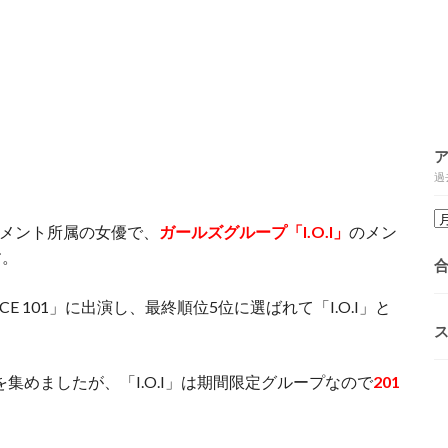
過
ンメント所属の女優で、
ガールズグループ「I.O.I」
のメン
す。
CE 101」に出演し、最終順位5位に選ばれて「I.O.I」と
で人気を集めましたが、「I.O.I」は期間限定グループなので
201