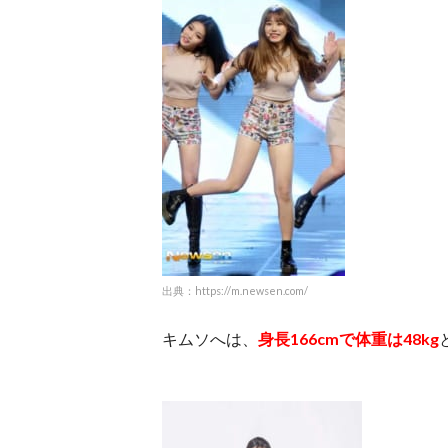
出典：https://m.newsen.com/
キムソへは、
身長166cmで体重は48kg