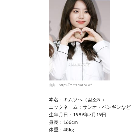
出典：https://m.star.mt.co.kr/
本名：キムソへ（김소혜）
ニックネーム：サンオ・ペンギンなど
生年月日：1999年7月19日
身長：166cm
体重：48kg