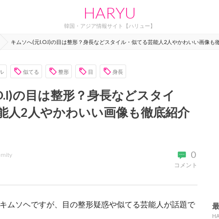
HARYU
韓国・アジア情報サイト【ハリュー】
キムソへ(元I.O.I)の目は整形？身長などスタイル・似てる芸能人2人やかわいい画像
ル
似てる
整形
目
身長
.O.I)の目は整形？身長などスタイ
能人2人やかわいい画像も徹底紹介
0
emity
コメント
するキムソヘですが、目の整形疑惑や似てる芸能人が話題で
H