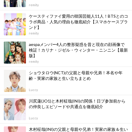
remity
ケースティファイ愛用の韓国芸能人11人！BTSとのコ
ラボ商品・人気の理由も徹底紹介【スマホケースブラ
ンド】
remity
aespaメンバー4人の整形疑惑を昔と現在の顔画像で
検証！カリナ・ジゼル・ウィンター・ニンニン【最新
版】
remity
ショウタロウ(NCT)の父親と母親や兄弟！本名や年
齢・実家の家族と生い立ちまとめ
Luccy
川尻蓮(JO1)と木村柾哉(INI)の関係！日プ参加前から
の仲良しエピソードや共通点を徹底紹介
Luccy
木村柾哉(INI)の父親と母親や兄弟！実家の家族＆生い