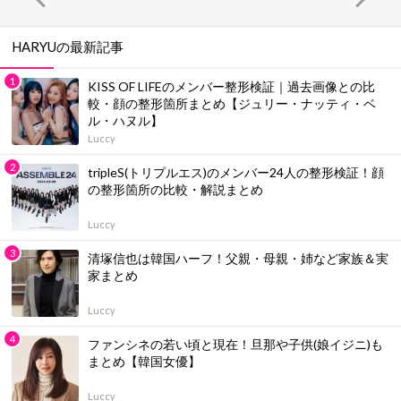
HARYUの最新記事
KISS OF LIFEのメンバー整形検証｜過去画像との比
較・顔の整形箇所まとめ【ジュリー・ナッティ・ベ
ル・ハヌル】
Luccy
tripleS(トリプルエス)のメンバー24人の整形検証！顔
の整形箇所の比較・解説まとめ
Luccy
清塚信也は韓国ハーフ！父親・母親・姉など家族＆実
家まとめ
Luccy
ファンシネの若い頃と現在！旦那や子供(娘イジニ)も
まとめ【韓国女優】
Luccy