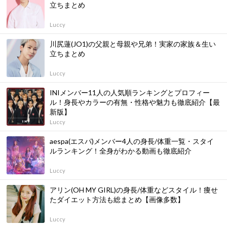
立ちまとめ
Luccy
川尻蓮(JO1)の父親と母親や兄弟！実家の家族＆生い
立ちまとめ
Luccy
INIメンバー11人の人気順ランキングとプロフィー
ル！身長やカラーの有無・性格や魅力も徹底紹介【最
新版】
Luccy
aespa(エスパ)メンバー4人の身長/体重一覧・スタイ
ルランキング！全身がわかる動画も徹底紹介
Luccy
アリン(OH MY GIRL)の身長/体重などスタイル！痩せ
たダイエット方法も総まとめ【画像多数】
Luccy