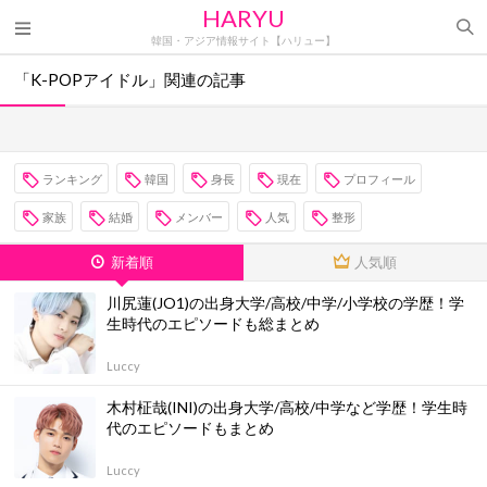
HARYU
韓国・アジア情報サイト【ハリュー】
「K-POPアイドル」関連の記事
ランキング
韓国
身長
現在
プロフィール
家族
結婚
メンバー
人気
整形
新着順
人気順
川尻蓮(JO1)の出身大学/高校/中学/小学校の学歴！学
生時代のエピソードも総まとめ
Luccy
木村柾哉(INI)の出身大学/高校/中学など学歴！学生時
代のエピソードもまとめ
Luccy