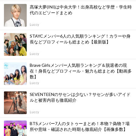
髙塚大夢(INI)は中央大学！出身高校など学歴・学生時
代のエピソードまとめ
Luccy
STAYCメンバー6人の人気順ランキング！カラーや身
長などプロフィールも総まとめ【最新版】
Luccy
Brave Girlsメンバー人気順ランキング＆脱退者の現
在！身長などプロフィール・魅力も総まとめ【動画多
数】
Luccy
SEVENTEENのサセンは少ない？サセンが多いアイド
ルと被害内容も徹底紹介
Luccy
BTSメンバー7人のタトゥーまとめ！本物？偽物？場
所や意味・確認された時期も徹底紹介【画像多数】