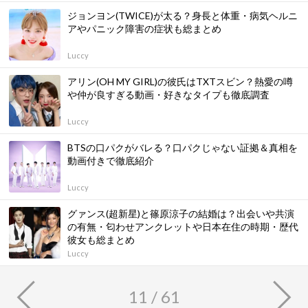
ジョンヨン(TWICE)が太る？身長と体重・病気ヘルニ
アやパニック障害の症状も総まとめ
Luccy
アリン(OH MY GIRL)の彼氏はTXTスビン？熱愛の噂
や仲が良すぎる動画・好きなタイプも徹底調査
Luccy
BTSの口パクがバレる？口パクじゃない証拠＆真相を
動画付きで徹底紹介
Luccy
グァンス(超新星)と篠原涼子の結婚は？出会いや共演
の有無・匂わせアンクレットや日本在住の時期・歴代
彼女も総まとめ
Luccy
11 / 61