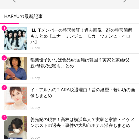
HARYUの最新記事
ILLITメンバーの整形検証！過去画像・顔の整形箇所
もまとめ【ユナ・ミンジュ・モカ・ウォンヒ・イロ
ハ】
Luccy
稲葉優子(いなば食品)の国籍は韓国？実家と家族(父
親/母親/兄弟)もまとめ
Luccy
イ・アルムのT-ARA脱退理由！昔の経歴・若い頃の画
像もまとめ
Luccy
姜光紀の現在！高校は横浜隼人？実家と家族・イケメ
ンホストの過去・事件や大和市ホテル滞在もまとめ
Luccy