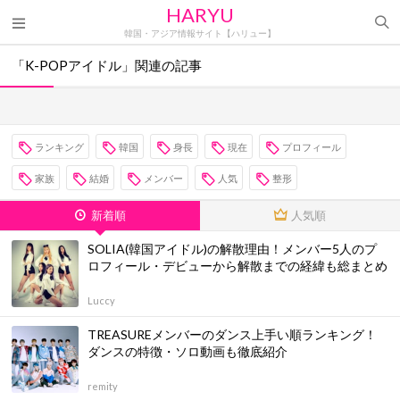
HARYU
韓国・アジア情報サイト【ハリュー】
「K-POPアイドル」関連の記事
ランキング
韓国
身長
現在
プロフィール
家族
結婚
メンバー
人気
整形
新着順
人気順
SOLIA(韓国アイドル)の解散理由！メンバー5人のプ
ロフィール・デビューから解散までの経緯も総まとめ
Luccy
TREASUREメンバーのダンス上手い順ランキング！
ダンスの特徴・ソロ動画も徹底紹介
remity