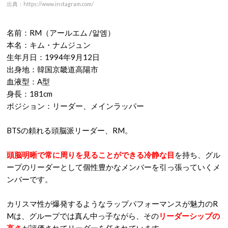
出典：https://www.instagram.com/
名前：RM（アールエム /알엠）
本名：キム・ナムジュン
生年月日：1994年9月12日
出身地：韓国京畿道高陽市
血液型：A型
身長：181cm
ポジション：リーダー、メインラッパー
BTSの頼れる頭脳派リーダー、RM。
頭脳明晰で常に周りを見ることができる冷静な目
を持ち、グル
ープのリーダーとして個性豊かなメンバーを引っ張っていくメ
ンバーです。
カリスマ性が爆発するようなラップパフォーマンスが魅力のR
Mは、グループでは真ん中っ子ながら、その
リーダーシップの