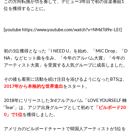
この方向転換が功を奏して、デビュー3年目で初の音楽番組1
位を獲得することに。
[youtube https://www.youtube.com/watch?v=NMdTd9e-LEI]
初の1位獲得となった「I NEED U」を始め、「MIC Drop」「D
NA」などヒット曲を生み、「今年のアルバム大賞」「今年の
アーティスト大賞」を受賞する人気グループに成長しました。
その後も着実に活動を続け注目を浴びるようになったBTSは、
2017年から本格的な世界進出
をスタート。
2018年にリリースした3rdフルアルバム「LOVE YOURSELF 轉
‘Tear’」は、アジア出身グループとして初めて
「ビルボード20
0」で1位
を獲得しました。
アメリカのビルボードチャートで韓国人アーティストが1位を