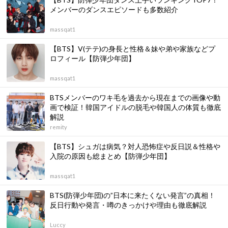
メンバーのダンスエピソードも多数紹介
massqat1
【BTS】V(テテ)の身長と性格＆妹や弟や家族などプ
ロフィール【防弾少年団】
massqat1
BTSメンバーのワキ毛を過去から現在までの画像や動
画で検証！韓国アイドルの脱毛や韓国人の体質も徹底
解説
remity
【BTS】シュガは病気？対人恐怖症や反日説＆性格や
入院の原因も総まとめ【防弾少年団】
massqat1
BTS(防弾少年団)の”日本に来たくない発言”の真相！
反日行動や発言・噂のきっかけや理由も徹底解説
Luccy