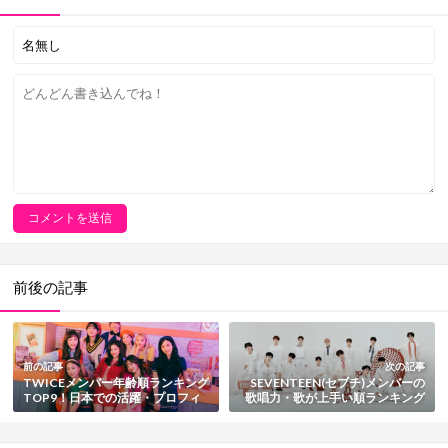
前後の記事
前の記事
次の記事
TWICEメンバー年齢順ランキング
SEVENTEEN(セブチ)メンバーの
TOP9！日本での活躍・プロフィ
歌唱力・歌が上手い順ランキング
ールや性格/魅力も徹底解説【202
TOP13！プロフィールや動画も徹
5最新版】
底紹介【2025最新版】