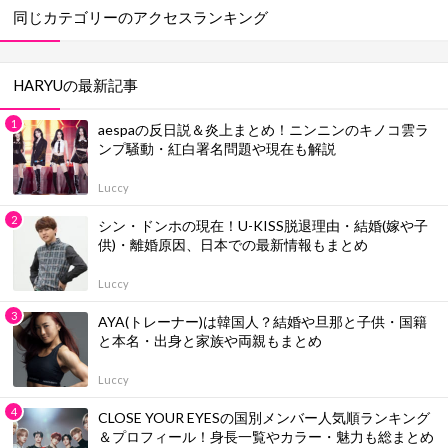
同じカテゴリーのアクセスランキング
HARYUの最新記事
aespaの反日説＆炎上まとめ！ニンニンのキノコ雲ラ
ンプ騒動・紅白署名問題や現在も解説
Luccy
シン・ドンホの現在！U-KISS脱退理由・結婚(嫁や子
供)・離婚原因、日本での最新情報もまとめ
Luccy
AYA(トレーナー)は韓国人？結婚や旦那と子供・国籍
と本名・出身と家族や両親もまとめ
Luccy
CLOSE YOUR EYESの国別メンバー人気順ランキング
＆プロフィール！身長一覧やカラー・魅力も総まとめ