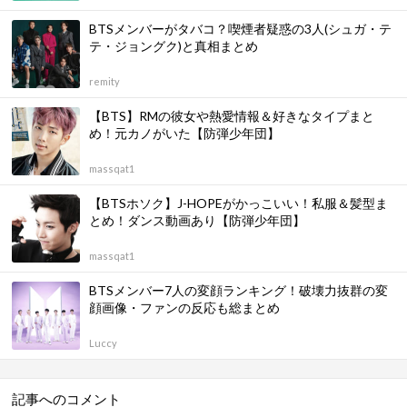
BTSメンバーがタバコ？喫煙者疑惑の3人(シュガ・テ
テ・ジョングク)と真相まとめ
remity
【BTS】RMの彼女や熱愛情報＆好きなタイプまと
め！元カノがいた【防弾少年団】
massqat1
【BTSホソク】J-HOPEがかっこいい！私服＆髪型ま
とめ！ダンス動画あり【防弾少年団】
massqat1
BTSメンバー7人の変顔ランキング！破壊力抜群の変
顔画像・ファンの反応も総まとめ
Luccy
記事へのコメント