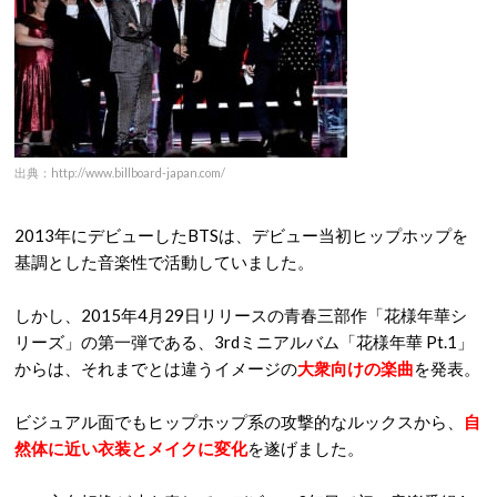
出典：http://www.billboard-japan.com/
2013年にデビューしたBTSは、デビュー当初ヒップホップを
基調とした音楽性で活動していました。
しかし、2015年4月29日リリースの青春三部作「花様年華シ
リーズ」の第一弾である、3rdミニアルバム「花様年華 Pt.1」
からは、それまでとは違うイメージの
大衆向けの楽曲
を発表。
ビジュアル面でもヒップホップ系の攻撃的なルックスから、
自
然体に近い衣装とメイクに変化
を遂げました。