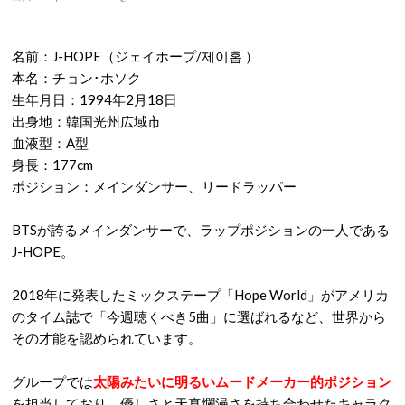
名前：J-HOPE（ジェイホープ/제이홉 ）
本名：チョン･ホソク
生年月日：1994年2月18日
出身地：韓国光州広域市
血液型：A型
身長：177cm
ポジション：メインダンサー、リードラッパー
BTSが誇るメインダンサーで、ラップポジションの一人である
J-HOPE。
2018年に発表したミックステープ「Hope World」がアメリカ
のタイム誌で「今週聴くべき5曲」に選ばれるなど、世界から
その才能を認められています。
グループでは
太陽みたいに明るいムードメーカー的ポジション
を担当しており、優しさと天真爛漫さを持ち合わせたキャラク