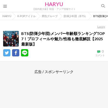
HARYU
【国内最大級】韓国・アジア情報サイト
HARYU
K-POPアイドル
男性グループ
防弾少年団（BTS）
BTS(防弾
Luccy
BTS(防弾少年団)メンバー年齢順ランキングTOP
7！プロフィールや魅力/性格も徹底解説【2025
最新版】
0
コメント
広告 / スポンサーリンク