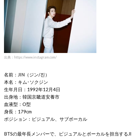
出典：https://www.instagram.com/
名前：JIN（ジン/진）
本名：キム･ソクジン
生年月日：1992年12月4日
出身地：韓国京畿道安養市
血液型：O型
身長：179cm
ポジション：ビジュアル、サブボーカル
BTSの最年長メンバーで、ビジュアルとボーカルを担当するJI