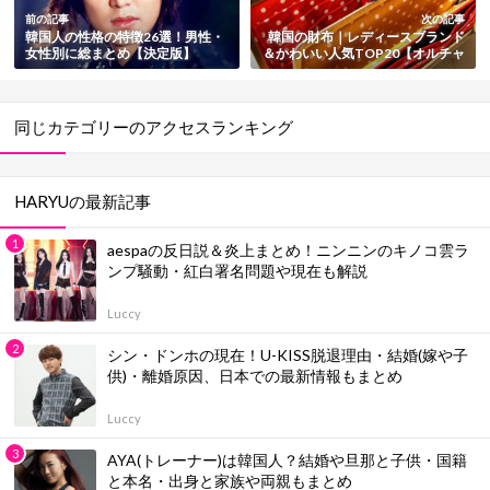
前の記事
次の記事
韓国人の性格の特徴26選！男性・
韓国の財布｜レディースブランド
女性別に総まとめ【決定版】
＆かわいい人気TOP20【オルチャ
ン・最新版】
同じカテゴリーのアクセスランキング
HARYUの最新記事
aespaの反日説＆炎上まとめ！ニンニンのキノコ雲ラ
ンプ騒動・紅白署名問題や現在も解説
Luccy
シン・ドンホの現在！U-KISS脱退理由・結婚(嫁や子
供)・離婚原因、日本での最新情報もまとめ
Luccy
AYA(トレーナー)は韓国人？結婚や旦那と子供・国籍
と本名・出身と家族や両親もまとめ