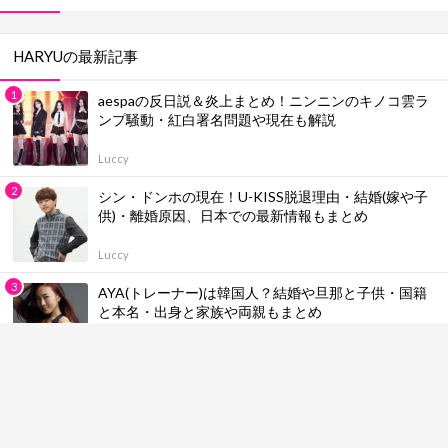
HARYUの最新記事
aespaの反日説＆炎上まとめ！ニンニンのキノコ雲ラ
ンプ騒動・紅白署名問題や現在も解説
Luccy
シン・ドンホの現在！U-KISS脱退理由・結婚(嫁や子
供)・離婚原因、日本での最新情報もまとめ
Luccy
AYA(トレーナー)は韓国人？結婚や旦那と子供・国籍
と本名・出身と家族や両親もまとめ
Luccy
CLOSE YOUR EYESの国別メンバー人気順ランキング
＆プロフィール！身長一覧やカラー・魅力も総まとめ
【最新版】
Luccy