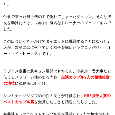
た。
仕事で乗った飛行機の中で倒れてしまったジュウン。そんな彼
女を助けたのは、世界的に有名なトレーナーのジョン・キムで
した。
この出会いがきっかけでダイエットに挑戦することになった2
人が、次第に恋に落ちていく様子を描いたラブコメ作品が「オ
ー・マイ・ビーナス」です。
ラブコメ定番の胸キュン展開はもちろん、中身が一番大事だと
伝えるメッセージ性のある内容、
主演カップル2人の相性抜群
の演技
に視聴者は釘付け。
シンミナ・ソジソプの相性の良さが評価され、
KBS演技大賞の
ベストカップル賞
を受賞したことも話題になりました。
初共演ドラマでベストカップル賞を受賞した2人の相性があま