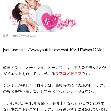
出典：https://www.bs11.jp/
[youtube https://www.youtube.com/watch?v=LEVdyax47Mo]
韓国ドラマ「オー・マイ・ビーナス」は、主人公の男女2人が
ダイエットを通じて恋に落ちる
ラブコメドラマ
です。
シンミナが演じたヒロインは、高校時代に〝大邱のビーナス〟
の異名を持ちモテ女として有名だったカン・ジュウン。
しかしそれから15年が経ち、弁護士となったジュウンは多忙
な仕事のストレスでビーナスとは程遠い容姿に変貌していまし