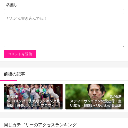
前後の記事
前の記事
次の記事
NiziUメンバー人気順ランキング最
スティーヴンユァンの父と母・生
新版！身長とカラー・プロフィー
い立ち・韓国レベルがわかる出演
ル・韓国の反応も総まとめ【2025
作品まとめ【韓国系アメリカ人俳
版】
優】
同じカテゴリーのアクセスランキング