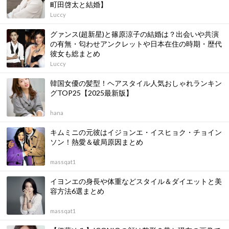
町田啓太と結婚】
Luccy
グァンス(超新星)と篠原涼子の結婚は？出会いや共演
の有無・匂わせアンクレットや日本在住の時期・歴代
彼女も総まとめ
Luccy
韓国女優の髪型！ヘアスタイル人気おしゃれランキン
グTOP25【2025最新版】
hana
キムミニの元彼はイジョンエ・イスヒョク・チョイン
ソン！熱愛＆破局原因まとめ
massqat1
イヨンエの身長や体重などスタイル＆ダイエットと美
容方法6選まとめ
massqat1