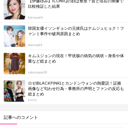
【伊藤ゆみ】ICONIQの顔は整形？昔と現在の画像で
比較検証した結果
korea.wrtr
韓国女優イソンギョンの元彼氏はナムジュヒョク！フ
ァンミ事件や破局原因まとめ
massqat1
キムユジョンの現在！甲状腺の病気の病状～身長や体
重など総まとめ
sakuraaaa39
ロゼ(BLACKPINK)とカンドンウォンの熱愛説！証拠
画像など匂わせ行為・事務所の声明とファンの反応も
総まとめ
Luccy
記事へのコメント