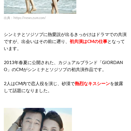
出典：https://news.zum.com/
シンミナとソジソプに熱愛説が出るきっかけはドラマでの共演
ですが、出会いはその前に遡り、
初共演はCMの仕事
となって
います。
2013年春夏に公開された、カジュアルブランド「GIORDAN
O」のCMがシンミナとソジソプの初共演作品です。
2人はCM内で恋人役を演じ、砂漠で
熱烈なキスシーン
を披露
して話題になりました。