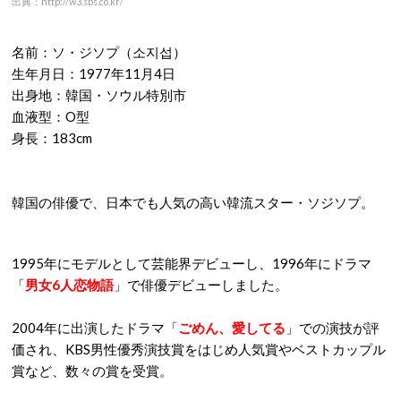
出典：http://w3.sbs.co.kr/
名前：ソ・ジソプ（소지섭）
生年月日：1977年11月4日
出身地：韓国・ソウル特別市
血液型：O型
身長：183cm
韓国の俳優で、日本でも人気の高い韓流スター・ソジソプ。
1995年にモデルとして芸能界デビューし、1996年にドラマ
「
男女6人恋物語
」で俳優デビューしました。
2004年に出演したドラマ「
ごめん、愛してる
」での演技が評
価され、KBS男性優秀演技賞をはじめ人気賞やベストカップル
賞など、数々の賞を受賞。