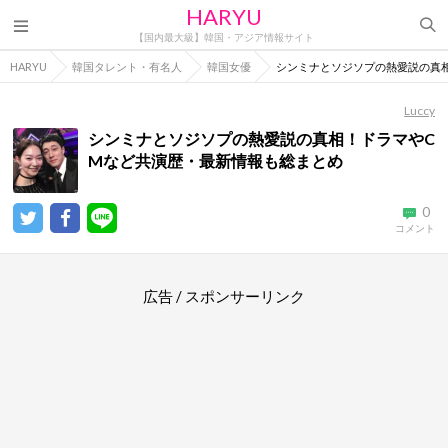
HARYU
【国内最大級】韓国・アジア情報サイト
HARYU
韓国タレント・有名人
韓国女優
シンミナとソジソプの熱愛説の真
Luccy
シンミナとソジソプの熱愛説の真相！ドラマやC
Mなど共演歴・最新情報も総まとめ
0
コメント
広告 / スポンサーリンク