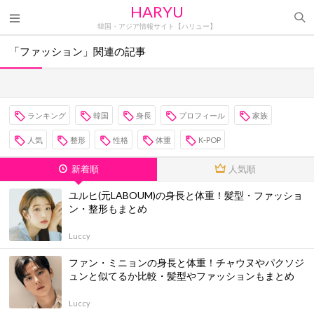
HARYU
韓国・アジア情報サイト【ハリュー】
「ファッション」関連の記事
ランキング
韓国
身長
プロフィール
家族
人気
整形
性格
体重
K-POP
新着順
人気順
ユルヒ(元LABOUM)の身長と体重！髪型・ファッショ
ン・整形もまとめ
Luccy
ファン・ミニョンの身長と体重！チャウヌやパクソジ
ュンと似てるか比較・髪型やファッションもまとめ
Luccy