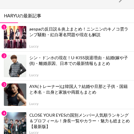
HARYUの最新記事
aespaの反日説＆炎上まとめ！ニンニンのキノコ雲ラ
ンプ騒動・紅白署名問題や現在も解説
Luccy
シン・ドンホの現在！U-KISS脱退理由・結婚(嫁や子
供)・離婚原因、日本での最新情報もまとめ
Luccy
AYA(トレーナー)は韓国人？結婚や旦那と子供・国籍
と本名・出身と家族や両親もまとめ
Luccy
CLOSE YOUR EYESの国別メンバー人気順ランキング
＆プロフィール！身長一覧やカラー・魅力も総まとめ
【最新版】
Luccy