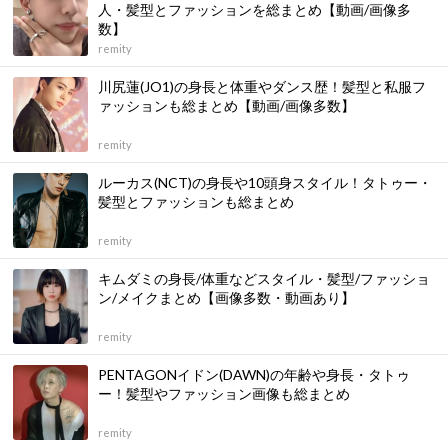
人・髪型とファッションを総まとめ【動画/画像多
数】
remity
川尻蓮(JO1)の身長と体重やダンス歴！髪型と私服フ
ァッションも総まとめ【動画/画像多数】
remity
ルーカス(NCT)の身長や10頭身スタイル！タトゥー・
髪型とファッションも総まとめ
remity
キムダミの身長/体重などスタイル・髪型/ファッショ
ン/メイクまとめ【画像多数・動画あり】
remity
PENTAGONイドン(DAWN)の年齢や身長・タトゥ
ー！髪型やファッション画像も総まとめ
remity