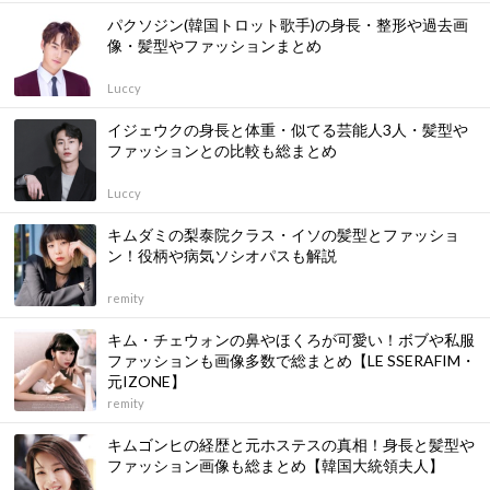
パクソジン(韓国トロット歌手)の身長・整形や過去画
像・髪型やファッションまとめ
Luccy
イジェウクの身長と体重・似てる芸能人3人・髪型や
ファッションとの比較も総まとめ
Luccy
キムダミの梨泰院クラス・イソの髪型とファッショ
ン！役柄や病気ソシオパスも解説
remity
キム・チェウォンの鼻やほくろが可愛い！ボブや私服
ファッションも画像多数で総まとめ【LE SSERAFIM・
元IZONE】
remity
キムゴンヒの経歴と元ホステスの真相！身長と髪型や
ファッション画像も総まとめ【韓国大統領夫人】