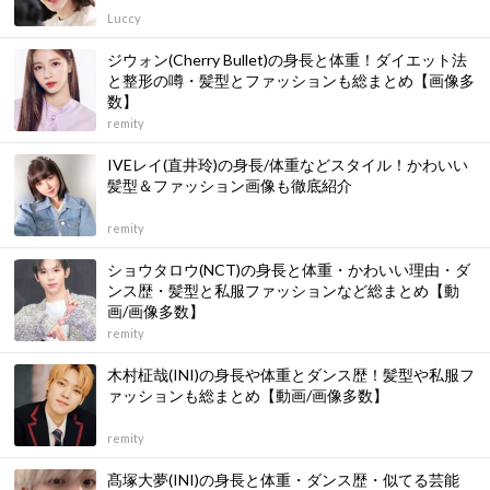
Luccy
ジウォン(Cherry Bullet)の身長と体重！ダイエット法
と整形の噂・髪型とファッションも総まとめ【画像多
数】
remity
IVEレイ(直井玲)の身長/体重などスタイル！かわいい
髪型＆ファッション画像も徹底紹介
remity
ショウタロウ(NCT)の身長と体重・かわいい理由・ダ
ンス歴・髪型と私服ファッションなど総まとめ【動
画/画像多数】
remity
木村柾哉(INI)の身長や体重とダンス歴！髪型や私服フ
ァッションも総まとめ【動画/画像多数】
remity
髙塚大夢(INI)の身長と体重・ダンス歴・似てる芸能