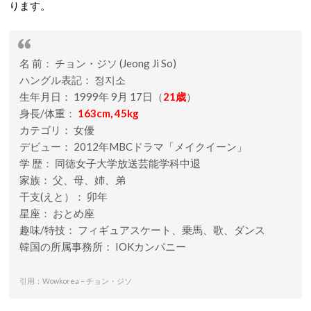
ります。
名 前： チョン・ジソ (Jeong Ji So)
ハングル表記： 정지소
生年月日： 1999年 9月 17日（
21歳
）
身長/体重：
163cm, 45kg
カテゴリ： 女優
デビュー： 2012年MBCドラマ「メイクイーン」
学 歴： 同徳女子大学放送芸能学科中退
家族： 父、母、姉、弟
干支(えと）： 卯年
星座： おとめ座
趣味/特技： フィギュアスケート、乗馬、歌、ダンス
韓国の所属事務所： IOKカンパニー
引用：Wowkorea – チョン・ジソ