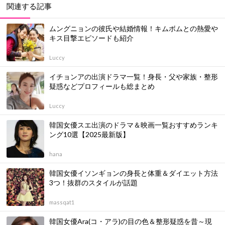
関連する記事
ムングニョンの彼氏や結婚情報！キムボムとの熱愛や
キス目撃エピソードも紹介
Luccy
イチョンアの出演ドラマ一覧！身長・父や家族・整形
疑惑などプロフィールも総まとめ
Luccy
韓国女優スエ出演のドラマ＆映画一覧おすすめランキ
ング10選【2025最新版】
hana
韓国女優イソンギョンの身長と体重＆ダイエット方法
3つ！抜群のスタイルが話題
massqat1
韓国女優Ara(コ・アラ)の目の色＆整形疑惑を昔～現