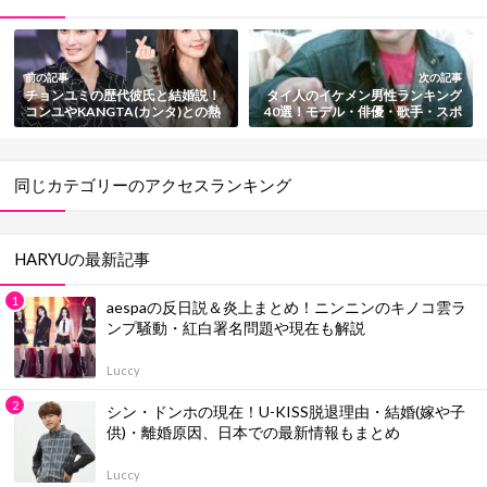
前の記事
次の記事
チョンユミの歴代彼氏と結婚説！
タイ人のイケメン男性ランキング
コンユやKANGTA(カンタ)との熱
40選！モデル・俳優・歌手・スポ
愛も総まとめ
ーツ選手【最新版】
同じカテゴリーのアクセスランキング
HARYUの最新記事
aespaの反日説＆炎上まとめ！ニンニンのキノコ雲ラ
ンプ騒動・紅白署名問題や現在も解説
Luccy
シン・ドンホの現在！U-KISS脱退理由・結婚(嫁や子
供)・離婚原因、日本での最新情報もまとめ
Luccy