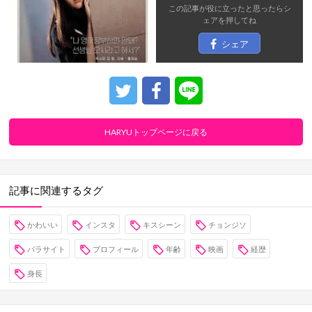
この記事が役に立ったと思ったら
シ
ェア
を押してね
シェア
HARYUトップページに戻る
記事に関連するタグ
かわいい
インスタ
キスシーン
チョンジソ
パラサイト
プロフィール
年齢
映画
経歴
身長