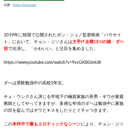
出典：
https://eiga.com/
2019年に韓国で公開されたポン・ジュノ監督映画「パラサイ
ト」において、チョン・ジソさんは
大手IT企業CEOの娘・ダヘ
役
で出演し、「かわいい」と注目を集めました。
https://www.youtube.com/watch?v=9vcGKBGImU8
ダヘは受験勉強中の高校2年生。
チェ・ウシクさん演じる半地下の極貧家族の長男・ギウが家庭
教師としてやってきますが、多感な年頃のダヘは勉強中に家族
の目を盗んではギウとキスをしたりとイチャつきます。
この
本作中で最もエロティックなシーン
により、チョン・ジソ