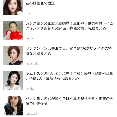
在の顔画像で検証
passpi
カンスヨンの家族と結婚歴！旦那や子供の有無・イム
グォンテク監督との関係・葬儀の様子も総まとめ
Luccy
ヤンジンソンは整形で目が変？髪型6選やメイクの特
徴など総まとめ
massqat1
キムミスクの若い頃と現在！年齢と経歴・結婚や旦那
と子供2人・最新情報も総まとめ
remity
パクシヨンの顔が違う？目や鼻の整形を昔～現在の画
像で比較検証
tomo1234