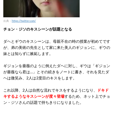
出典：
https://twitter.com/
チョン・ジソのキスシーンが話題となる
ダヘとギウのキスシーンは、母親不在の時の授業が初めてです
が、弟の美術の先生として家に来た美人のギジョンに、ギウの
妹とは知らずに嫉妬します。
ギジョンを薔薇のように例えたダヘに対し、ギウは「ギジョン
が薔薇なら君は…」とその続きをノートに書き、それを見たダ
ヘは微笑み、2人は2度目のキスをします。
これ以降、2人は自然な流れでキスをするようになり、
ドキド
キするようなキスシーンが度々登場
するため、ネット上でチョ
ン・ジソさんの話題で持ちきりになりました。