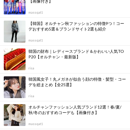
【画像付き】
massqat1
【韓国】オルチャン秋ファッションの特徴9つ！コー
デおすすめ5選＆ブランドサイト2選も紹介
massqat1
韓国の財布｜レディースブランド＆かわいい人気TO
P20【オルチャン・最新版】
risa
韓国風女子！丸メガネが似合う顔の特徴・髪型・コー
デを総まとめ【全25選】
risa
オルチャンファッション人気ブランド12選！春/夏/
秋/冬のおすすめコーデも【画像付き】
massqat1