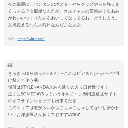
今の部屋は、バンタンのポスターやらグッズやらを飾りま
くってるヲタ部屋なんだが、オルチャンの部屋みてあああ
かわいいつくりたあああいってなってるお。どうしよう。
系統変えるなら大晦日なんだよなああ
引用：
https://twitter.com/
きらきらゆらゆらかわいい〜これはピアスだからパーツ付
け替えて使う😂
場所はSTYLENANDAがある通りの入り口付近です！
近くにSOMEDAYSっていうオルチャン御用達通販サイト
のオフラインショップも出来てた👗
このエリアは道が広いからごちゃごちゃしてないし安かわ
いいお洋服屋さん多くておすすめ🙈💕