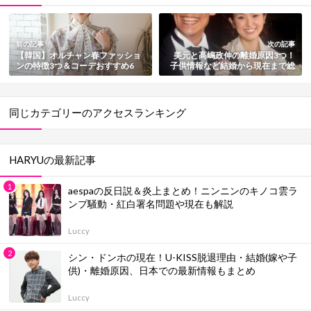
前の記事
次の記事
【韓国】オルチャン春ファッショ
美元と高嶋政伸の離婚原因3つ！
ンの特徴3つ＆コーデおすすめ6
子供情報など結婚から現在まで総
選！一押しアイテムも紹介
まとめ
同じカテゴリーのアクセスランキング
HARYUの最新記事
aespaの反日説＆炎上まとめ！ニンニンのキノコ雲ラ
ンプ騒動・紅白署名問題や現在も解説
Luccy
シン・ドンホの現在！U-KISS脱退理由・結婚(嫁や子
供)・離婚原因、日本での最新情報もまとめ
Luccy