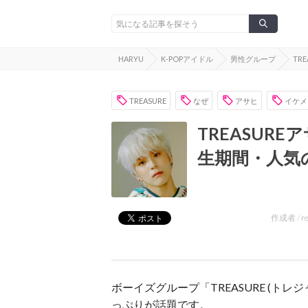
HARYU
K-POPアイドル
男性グループ
TRE
TREASURE
なぜ
アサヒ
イケメ
TREASUR
生期間・人気
作成者 /
r
ボーイズグループ「TREASURE (ト
っぷりが話題です。