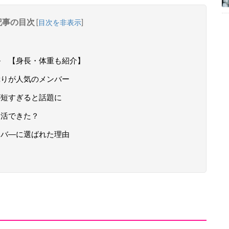
記事の目次
[
目次を非表示
]
ール 【身長・体重も紹介】
っぷりが人気のメンバー
間が短すぎると話題に
復活できた？
メンバ―に選ばれた理由