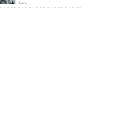
版】
Luccy