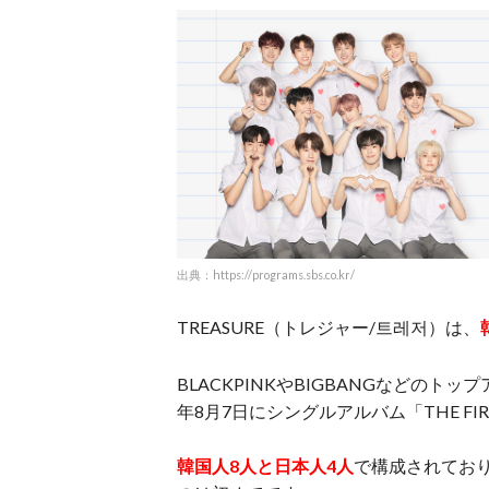
出典：https://programs.sbs.co.kr/
TREASURE（トレジャー/
트레저
）は、
BLACKPINKやBIGBANGなどのト
年8月7日にシングルアルバム「THE FIRS
韓国人8人と日本人4人
で構成されてお