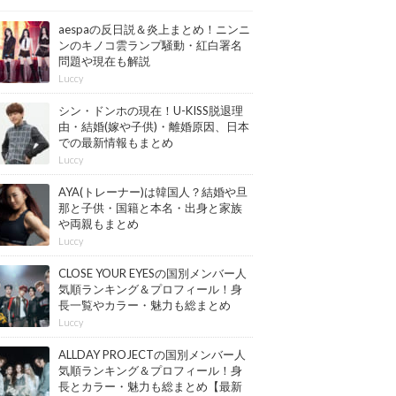
aespaの反日説＆炎上まとめ！ニンニ
ンのキノコ雲ランプ騒動・紅白署名
問題や現在も解説
Luccy
シン・ドンホの現在！U-KISS脱退理
由・結婚(嫁や子供)・離婚原因、日本
での最新情報もまとめ
Luccy
AYA(トレーナー)は韓国人？結婚や旦
那と子供・国籍と本名・出身と家族
や両親もまとめ
Luccy
CLOSE YOUR EYESの国別メンバー人
気順ランキング＆プロフィール！身
長一覧やカラー・魅力も総まとめ
【最新版】
Luccy
ALLDAY PROJECTの国別メンバー人
気順ランキング＆プロフィール！身
長とカラー・魅力も総まとめ【最新