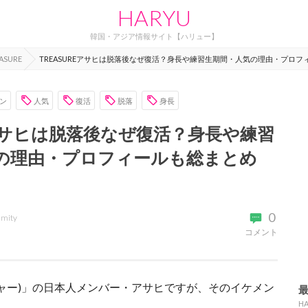
HARYU
韓国・アジア情報サイト【ハリュー】
ASURE
TREASUREアサヒは脱落後なぜ復活？身長や練習生期間・人気の理由・プロフ
ン
人気
復活
脱落
身長
Eアサヒは脱落後なぜ復活？身長や練習
の理由・プロフィールも総まとめ
0
emity
コメント
レジャー)」の日本人メンバー・アサヒですが、そのイケメン
H