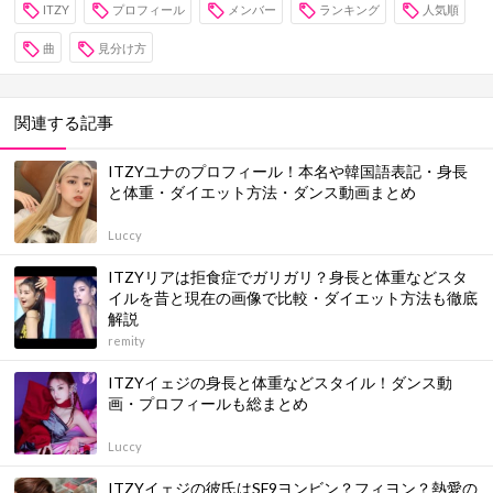
ITZY
プロフィール
メンバー
ランキング
人気順
曲
見分け方
関連する記事
ITZYユナのプロフィール！本名や韓国語表記・身長
と体重・ダイエット方法・ダンス動画まとめ
Luccy
ITZYリアは拒食症でガリガリ？身長と体重などスタ
イルを昔と現在の画像で比較・ダイエット方法も徹底
解説
remity
ITZYイェジの身長と体重などスタイル！ダンス動
画・プロフィールも総まとめ
Luccy
ITZYイェジの彼氏はSF9ヨンビン？フィヨン？熱愛の