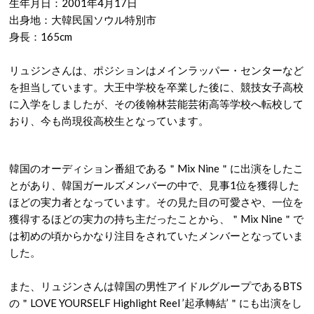
生年月日：2001年4月17日
出身地：大韓民国ソウル特別市
身長：165cm
リュジンさんは、ポジションはメインラッパー・センターなど
を担当しています。大王中学校を卒業した後に、競技女子高校
に入学をしましたが、その後翰林芸能芸術高等学校へ転校して
おり、今も尚現役高校生となっています。
韓国のオーディション番組である＂Mix Nine＂に出演をしたこ
とがあり、韓国ガールズメンバーの中で、見事1位を獲得した
ほどの実力者となっています。その見た目の可愛さや、一位を
獲得するほどの実力の持ち主だったことから、＂Mix Nine＂で
は初めの頃からかなり注目をされていたメンバーとなっていま
した。
また、リュジンさんは韓国の男性アイドルグループであるBTS
の＂LOVE YOURSELF Highlight Reel ’起承轉結’＂にも出演をし