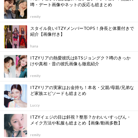
噂・デート画像やネットの反応も総まとめ
remity
スタイル良いITZYメンバーTOP5！身長と体重付きで
紹介【画像付き】
hana
ITZYリアの熱愛彼氏はBTSジョングク？噂のきっか
けや真相・昔の彼氏画像も徹底紹介
remity
ITZYリアの実家はお金持ち！本名・父親/母親/兄弟な
ど家族エピソードも総まとめ
Luccy
ITZYイェジの目は斜視？整形？かわいいすっぴん・
メイク方法や私服も総まとめ【画像/動画多数】
remity