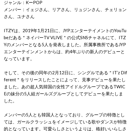
ジャンル：KーPOP
メンバー：イェジさん、リアさん、リュジンさん、チェリョン
さん、ユナさん
ITZYは、2019年1月21日に、JYPエンターテイメントのYouTu
beだある＂ネイバーTV VLIVE＂の公式SNSチャネルにて、ITZ
Yのメンバーとなる5人を発表しました。所属事務所であるJYP
エンターテインメントからは、約4年ぶりの新人のデビューと
なっています。
そして、その後の同年の2月12日に、シングルである＂IT’z Dif
ferent＂をリリースしたことによって、見事デビューを果たし
ました。あの超人気韓国の女性アイドルグループであるTWIC
Eの妹分の5人組ガールズグループとしてデビューを果たしま
した。
メンバーの5人とも韓国人となっており、グループの特徴とし
ては、ガールクラッシュをイメージしている歌やダンスが特徴
的となっています。可愛らしさというよりは、格好いいらしさ