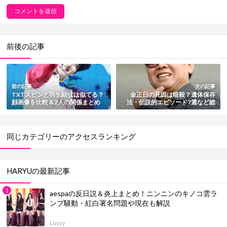
前後の記事
前の記事
次の記事
TXTスビンと羽生結弦は似てる？
金正日の死因は暗殺？遺体保存
顔画像を比較＆2人の関係まとめ
法・伝説的エピソード7選など総
まとめ
同じカテゴリーのアクセスランキング
HARYUの最新記事
aespaの反日説＆炎上まとめ！ニンニンのキノコ雲ラ
ンプ騒動・紅白署名問題や現在も解説
Luccy