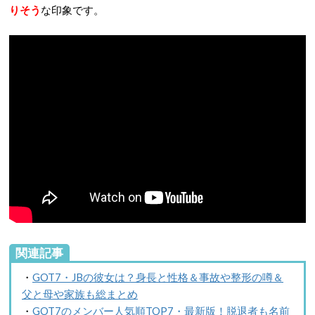
りそう
な印象です。
関連記事
・
GOT7・JBの彼女は？身長と性格＆事故や整形の噂＆
父と母や家族も総まとめ
・
GOT7のメンバー人気順TOP7・最新版！脱退者も名前