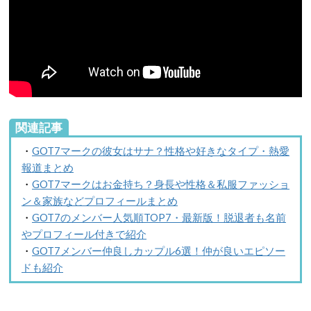
関連記事
・
GOT7マークの彼女はサナ？性格や好きなタイプ・熱愛
報道まとめ
・
GOT7マークはお金持ち？身長や性格＆私服ファッショ
ン＆家族などプロフィールまとめ
・
GOT7のメンバー人気順TOP7・最新版！脱退者も名前
やプロフィール付きで紹介
・
GOT7メンバー仲良しカップル6選！仲が良いエピソー
ドも紹介