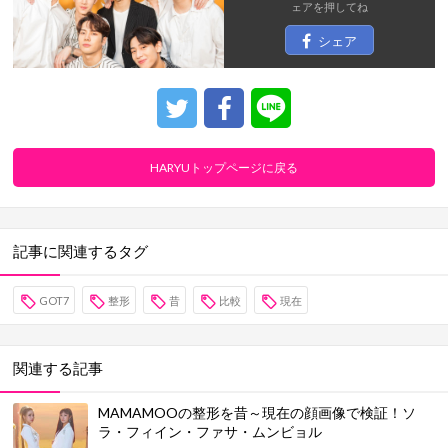
ェア
を押してね
シェア
HARYUトップページに戻る
記事に関連するタグ
GOT7
整形
昔
比較
現在
関連する記事
MAMAMOOの整形を昔～現在の顔画像で検証！ソ
ラ・フィイン・ファサ・ムンビョル