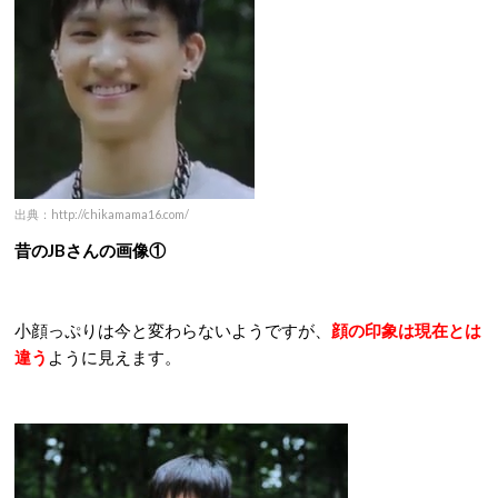
出典：http://chikamama16.com/
昔のJBさんの画像①
小顔っぷりは今と変わらないようですが、
顔の印象は現在とは
違う
ように見えます。