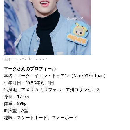
出典：https://tickled-pink.biz/
マークさんのプロフィール
本名：マーク・イエン・トゥアン（Mark YiEn Tuan）
生年月日：1993年9月4日
出身地：アメリカ カリフォルニア州ロサンゼルス
身長：175㎝
体重：59kg
血液型：A型
趣味：スケートボード、スノーボード