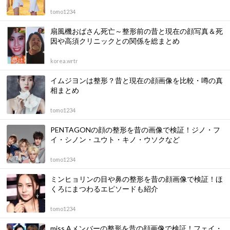
tomo1234
扇風機おばさん死亡～整形前の昔と現在の顔写真＆死
因や高須クリニックとの関係を総まとめ
korea.wrtr
イムジヨンは整形？昔と現在の顔画像を比較・噂の真
相まとめ
tomo1234
PENTAGONの顔の整形を昔の画像で検証！ジノ・フ
イ・シノン・ユウト・キノ・ウソクなど
tomo1234
ミンヒョリンの目や鼻の整形を昔の顔画像で検証！ほ
くろにまつわるエピソードも紹介
tomo1234
miss Aメンバーの整形を昔の顔画像で検証！フェイ・