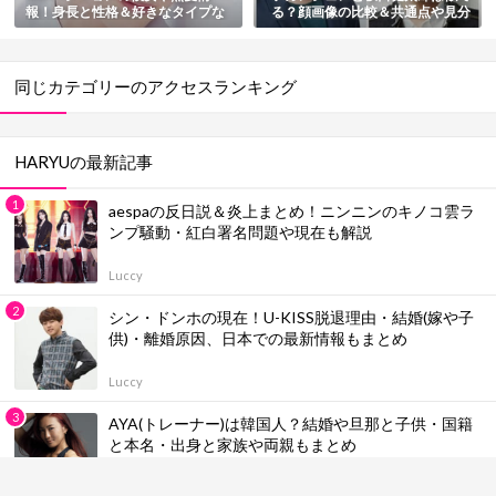
報！身長と性格＆好きなタイプな
る？顔画像の比較＆共通点や見分
どプロフィール総まとめ
け方2つ紹介
同じカテゴリーのアクセスランキング
HARYUの最新記事
aespaの反日説＆炎上まとめ！ニンニンのキノコ雲ラ
ンプ騒動・紅白署名問題や現在も解説
Luccy
シン・ドンホの現在！U-KISS脱退理由・結婚(嫁や子
供)・離婚原因、日本での最新情報もまとめ
Luccy
AYA(トレーナー)は韓国人？結婚や旦那と子供・国籍
と本名・出身と家族や両親もまとめ
Luccy