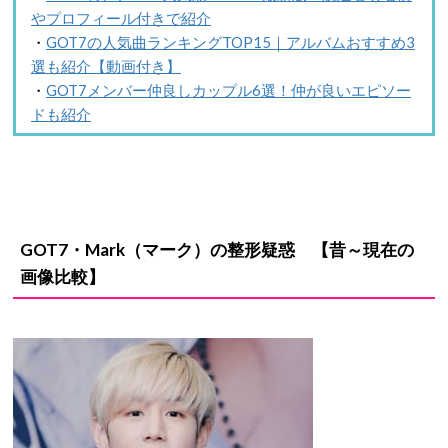
やプロフィール付きで紹介
・
GOT7の人気曲ランキングTOP15｜アルバムおすすめ3
選も紹介【動画付き】
・
GOT7メンバー仲良しカップル6選！仲が良いエピソー
ドも紹介
GOT7・Mark（マーク）
の
整形疑惑
【昔～現在の
画像比較】