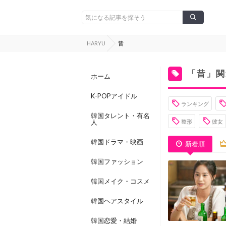
HARYU
昔
「昔」関
ホーム
K-POPアイドル
ランキング
韓国タレント・有名
人
整形
彼女
韓国ドラマ・映画
新着順
韓国ファッション
韓国メイク・コスメ
韓国ヘアスタイル
韓国恋愛・結婚