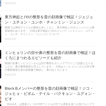
tomo1234
東方神起とJYJの整形を昔の顔画像で検証！ジェジュ
ン・ユチョン・ユンホ・チャンミン・ジュンス
韓国では男性アイドルの整形も珍しくなく、東方神起とJYJのメンバーにも整
形疑惑があります。 今回は東方神起とJYJのメンバー（ジェジュン・ユチョ
ン・ユンホ・チャンミン・ジュンス）について
tomo1234
ミンヒョリンの目や鼻の整形を昔の顔画像で検証！ほ
くろにまつわるエピソードも紹介
韓国の女優ミンヒョリンさんは目の整形をカミングアウトして話題となりま
したが、鼻の整形疑惑も浮上しています。 今回はミンヒョリンさんの目や鼻
の整形疑惑を昔の顔画像で検証し、鼻のほくろにまつ
tomo1234
Block Bメンバーの整形を昔の顔画像で検証！ジコ・
ジェヒョ・ビボム・テイル・パクキョン・ユグォン・
ピオ
「Block B」は悪童というK-POPアイドルの中でも異彩を放つ人気グループで