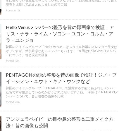
常に整っている顔立ちをしたICONIQさんですが、顔の整形疑惑について昔と
現在を比較して総まとめしましたのでご紹
korea.wrtr
Hello Venusメンバーの整形を昔の顔画像で検証！ア
リス・ナラ・ライム・ソヨン・ユヨン・ヨルム・ア
ラ・ユンジョ
韓国のアイドルグループ「Hello Venus」はスタイル抜群のスレンダー美女ば
かりですが、整形疑惑があるメンバーもいます。 今回はHello Venusメンバ
ーについて、昔と現在の画像
tomo1234
PENTAGONの顔の整形を昔の画像で検証！ジノ・フ
イ・シノン・ユウト・キノ・ウソクなど
韓国のアイドルグループ「PENTAGON」で活躍する才能にあふれるメンバー
たちですが整形しているのかどうか気になりますよね。 今回はPENTAGONメ
ンバーについて、昔と現在の画像を比較
tomo1234
アンジェラベイビーの目や鼻の整形＆二重メイク方
法！昔の画像も公開