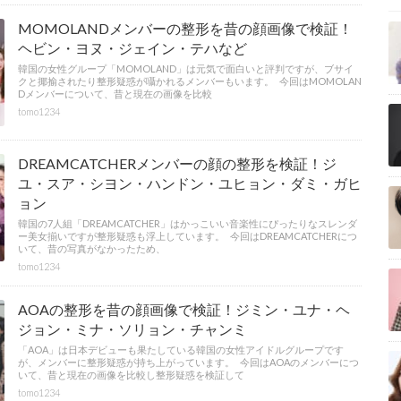
MOMOLANDメンバーの整形を昔の顔画像で検証！
ヘビン・ヨヌ・ジェイン・テハなど
韓国の女性グループ「MOMOLAND」は元気で面白いと評判ですが、ブサイ
クと揶揄されたり整形疑惑が囁かれるメンバーもいます。 今回はMOMOLAN
Dメンバーについて、昔と現在の画像を比較
tomo1234
DREAMCATCHERメンバーの顔の整形を検証！ジ
ユ・スア・シヨン・ハンドン・ユヒョン・ダミ・ガヒ
ョン
韓国の7人組「DREAMCATCHER」はかっこいい音楽性にぴったりなスレンダ
ー美女揃いですが整形疑惑も浮上しています。 今回はDREAMCATCHERにつ
いて、昔の写真がなかったため、
tomo1234
AOAの整形を昔の顔画像で検証！ジミン・ユナ・ヘ
ジョン・ミナ・ソリョン・チャンミ
「AOA」は日本デビューも果たしている韓国の女性アイドルグループです
が、メンバーに整形疑惑が持ち上がっています。 今回はAOAのメンバーにつ
いて、昔と現在の画像を比較し整形疑惑を検証して
tomo1234