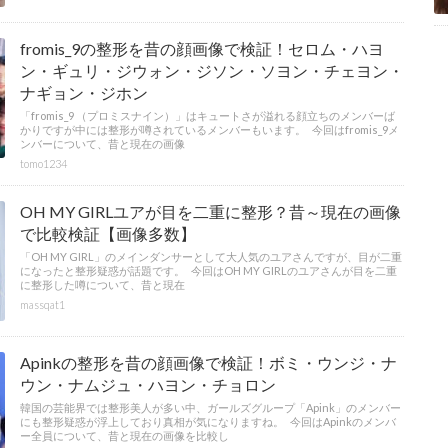
fromis_9の整形を昔の顔画像で検証！セロム・ハヨ
ン・ギュリ・ジウォン・ジソン・ソヨン・チェヨン・
ナギョン・ジホン
「fromis_9 （プロミスナイン）」はキュートさが溢れる顔立ちのメンバーば
かりですが中には整形が噂されているメンバーもいます。 今回はfromis_9メ
ンバーについて、昔と現在の画像
tomo1234
OH MY GIRLユアが目を二重に整形？昔～現在の画像
で比較検証【画像多数】
「OH MY GIRL」のメインダンサーとして大人気のユアさんですが、目が二重
になったと整形疑惑が話題です。 今回はOH MY GIRLのユアさんが目を二重
に整形した噂について、昔と現在
massqat1
Apinkの整形を昔の顔画像で検証！ボミ・ウンジ・ナ
ウン・ナムジュ・ハヨン・チョロン
韓国の芸能界では整形美人が多い中、ガールズグループ「Apink」のメンバー
にも整形疑惑が浮上しており真相が気になりますね。 今回はApinkのメンバ
ー全員について、昔と現在の画像を比較し