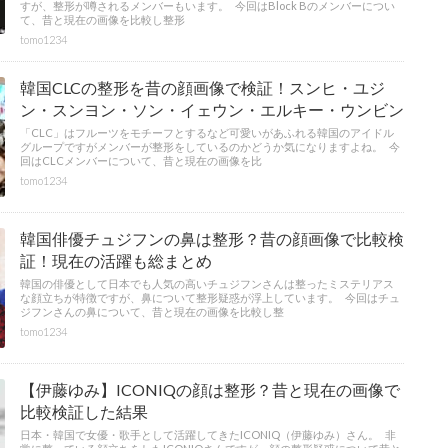
すが、整形が噂されるメンバーもいます。 今回はBlock Bのメンバーについ
て、昔と現在の画像を比較し整形
tomo1234
韓国CLCの整形を昔の顔画像で検証！スンヒ・ユジ
ン・スンヨン・ソン・イェウン・エルキー・ウンビン
「CLC」はフルーツをモチーフとするなど可愛いがあふれる韓国のアイドル
グループですがメンバーが整形をしているのかどうか気になりますよね。 今
回はCLCメンバーについて、昔と現在の画像を比
tomo1234
韓国俳優チュジフンの鼻は整形？昔の顔画像で比較検
証！現在の活躍も総まとめ
韓国の俳優として日本でも人気の高いチュジフンさんは整ったミステリアス
な顔立ちが特徴ですが、鼻について整形疑惑が浮上しています。 今回はチュ
ジフンさんの鼻について、昔と現在の画像を比較し整
tomo1234
【伊藤ゆみ】ICONIQの顔は整形？昔と現在の画像で
比較検証した結果
日本・韓国で女優・歌手として活躍してきたICONIQ（伊藤ゆみ）さん。 非