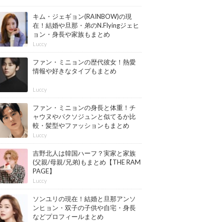
キム・ジェギョン(RAINBOW)の現
在！結婚や旦那・弟のN.Flyingジェヒ
ョン・身長や家族もまとめ
Luccy
ファン・ミニョンの歴代彼女！熱愛
情報や好きなタイプもまとめ
Luccy
ファン・ミニョンの身長と体重！チ
ャウヌやパクソジュンと似てるか比
較・髪型やファッションもまとめ
Luccy
吉野北人は韓国ハーフ？実家と家族
(父親/母親/兄弟)もまとめ【THE RAM
PAGE】
Luccy
ソンユリの現在！結婚と旦那アンソ
ンヒョン・双子の子供や自宅・身長
などプロフィールまとめ