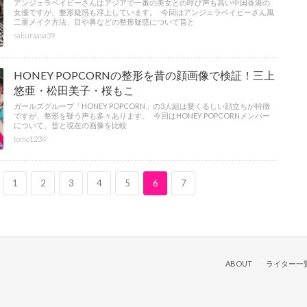
アンジェラベイビーさんはアジアで一番の美女との呼び声も高い中国香港の
女優ですが、整形疑惑も浮上しています。 今回はアンジェラベイビーさん風
二重メイク方法、目や鼻などの整形疑惑について昔と
sakuraaaa39
HONEY POPCORNの整形を昔の顔画像で検証！三上
悠亜・松田美子・桜もこ
ガールズグループ「HONEY POPCORN」の3人組は愛くるしい顔立ちが特徴
ですが、整形を疑う声も多々あります。 今回はHONEY POPCORNメンバー
について、昔と現在の画像を比較
tomo1234
1
2
3
4
5
6
7
ABOUT
ライター一