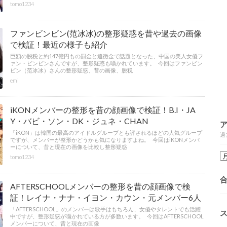
tomo1234
ファンビンビン(范冰冰)の整形疑惑を昔や過去の画像
で検証！最近の様子も紹介
巨額の脱税と約147億円もの罰金と追徴金で話題となった、中国の美人女優フ
ァン・ビンビンさんですが、整形疑惑も囁かれています。 今回はファンビン
ビン（范冰冰）さんの整形疑惑、昔の画像、脱税
emi
iKONメンバーの整形を昔の顔画像で検証！B.I・JA
Y・バビ・ソン・DK・ジュネ・CHAN
「iKON」は韓国の最高のアイドルグループとも評されるほどの人気グループ
過
ですが、メンバーが整形かどうかも気になりますよね。 今回はiKONメンバ
ーについて、昔と現在の画像を比較し整形疑惑
tomo1234
AFTERSCHOOLメンバーの整形を昔の顔画像で検
証！レイナ・ナナ・イヨン・カウン・元メンバー6人
「AFTERSCHOOL」のメンバーは歌手はもちろん、女優やタレントでも活躍
中ですが、整形疑惑が囁かれている方が多数います。 今回はAFTERSCHOOL
メンバーについて、昔と現在の画像