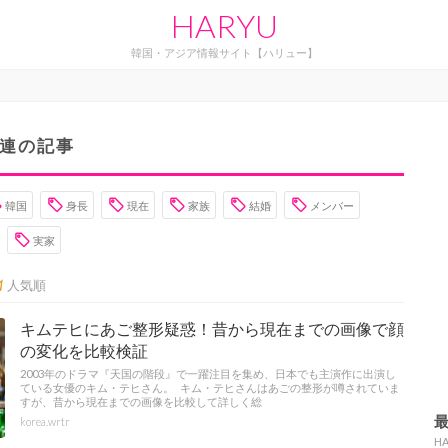
HARYU
韓国・アジア情報サイト【ハリュー】
連の記事
韓国
身長
現在
家族
結婚
メンバー
実家
人気順
キムテヒにあご整形疑惑！昔から現在までの画像で顔
の変化を比較検証
2003年のドラマ『天国の階段』で一躍注目を集め、日本でも主演作に出演し
ている女優のキム・テヒさん。 キム・テヒさんはあごの整形が噂されていま
すが、昔から現在までの画像を比較して詳しく総
korea.wrtr
H