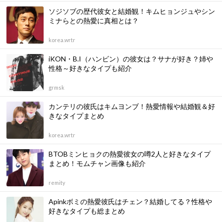
ソジソブの歴代彼女と結婚観！キムヒョンジュやシン
ミナらとの熱愛に真相とは？
korea.wrtr
iKON・B.I（ハンビン）の彼女は？サナが好き？姉や
性格～好きなタイプも紹介
grmsk
カンテリの彼氏はキムヨンブ！熱愛情報や結婚観＆好
きなタイプまとめ
korea.wrtr
BTOBミンヒョクの熱愛彼女の噂2人と好きなタイプ
まとめ！モムチャン画像も紹介
remity
Apinkボミの熱愛彼氏はチェン？結婚してる？性格や
好きなタイプも総まとめ