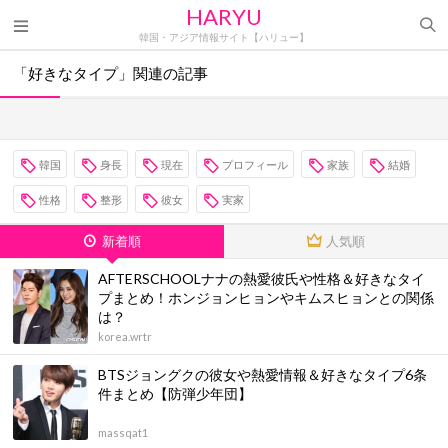
HARYU
韓国・アジア情報サイト【ハリュー】
「好きなタイプ」関連の記事
韓国
身長
現在
プロフィール
家族
結婚
性格
整形
彼女
実家
新着順
人気順
AFTERSCHOOLナナの熱愛彼氏や性格＆好きなタイ
プまとめ！ホンジョンヒョンやキムスヒョンとの関係
は？
korea.wrtr
BTSジョングクの彼女や熱愛情報＆好きなタイプ6条
件まとめ【防弾少年団】
massqat1