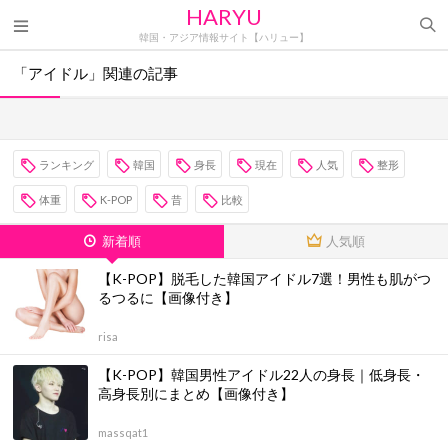
HARYU
韓国・アジア情報サイト【ハリュー】
「アイドル」関連の記事
ランキング
韓国
身長
現在
人気
整形
体重
K-POP
昔
比較
新着順
人気順
【K-POP】脱毛した韓国アイドル7選！男性も肌がつ
るつるに【画像付き】
risa
【K-POP】韓国男性アイドル22人の身長｜低身長・
高身長別にまとめ【画像付き】
massqat1