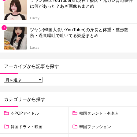
ツヤン(韓国YouTuber)の現在！彼氏・元カレ脅迫事件
は何があった？あざ画像もまとめ
Luccy
ツヤン(韓国大食いYouTuber)の身長と体重・整形箇
所・過食嘔吐で吐いてる疑惑まとめ
Luccy
アーカイブから記事を探す
カテゴリーから探す
K-POPアイドル
韓国タレント・有名人
韓国ドラマ・映画
韓国ファッション