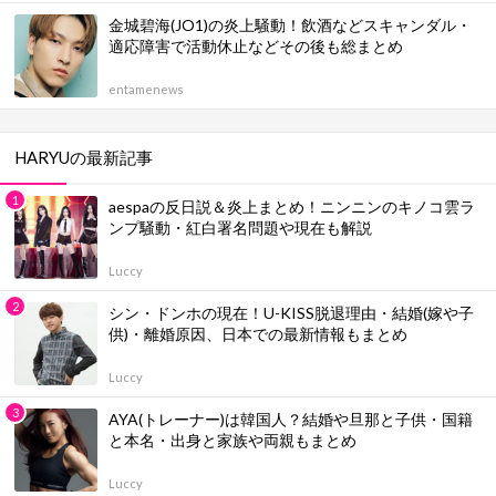
金城碧海(JO1)の炎上騒動！飲酒などスキャンダル・
適応障害で活動休止などその後も総まとめ
entamenews
HARYUの最新記事
aespaの反日説＆炎上まとめ！ニンニンのキノコ雲ラ
ンプ騒動・紅白署名問題や現在も解説
Luccy
シン・ドンホの現在！U-KISS脱退理由・結婚(嫁や子
供)・離婚原因、日本での最新情報もまとめ
Luccy
AYA(トレーナー)は韓国人？結婚や旦那と子供・国籍
と本名・出身と家族や両親もまとめ
Luccy