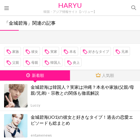
HARYU
韓国・アジア情報サイト【ハリュー】
「金城碧海」関連の記事
家族
彼女
実家
本名
好きなタイプ
兄弟
父親
母親
韓国人
炎上
新着順
人気順
金城碧海は韓国人？実家は沖縄？本名や家族(父親/母
親/兄弟)・宗教との関係も徹底解説
Luccy
金城碧海(JO1)の彼女と好きなタイプ！過去の恋愛エ
ピソードも総まとめ
entamenews