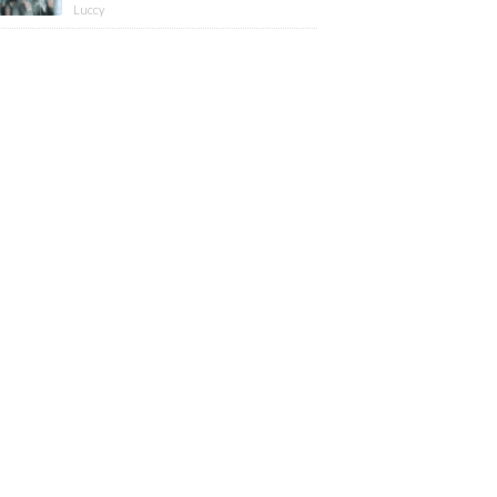
版】
Luccy