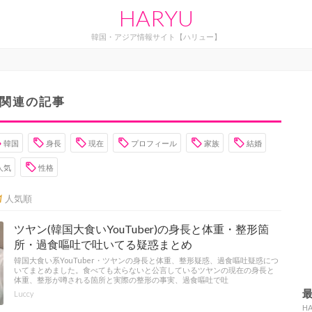
HARYU
韓国・アジア情報サイト【ハリュー】
関連の記事
韓国
身長
現在
プロフィール
家族
結婚
人気
性格
人気順
ツヤン(韓国大食いYouTuber)の身長と体重・整形箇
所・過食嘔吐で吐いてる疑惑まとめ
韓国大食い系YouTuber・ツヤンの身長と体重、整形疑惑、過食嘔吐疑惑につ
いてまとめました。食べても太らないと公言しているツヤンの現在の身長と
体重、整形が噂される箇所と実際の整形の事実、過食嘔吐で吐
Luccy
H