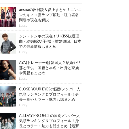
aespaの反日説＆炎上まとめ！ニンニ
ンのキノコ雲ランプ騒動・紅白署名
問題や現在も解説
Luccy
シン・ドンホの現在！U-KISS脱退理
由・結婚(嫁や子供)・離婚原因、日本
での最新情報もまとめ
Luccy
AYA(トレーナー)は韓国人？結婚や旦
那と子供・国籍と本名・出身と家族
や両親もまとめ
Luccy
CLOSE YOUR EYESの国別メンバー人
気順ランキング＆プロフィール！身
長一覧やカラー・魅力も総まとめ
【最新版】
Luccy
ALLDAY PROJECTの国別メンバー人
気順ランキング＆プロフィール！身
長とカラー・魅力も総まとめ【最新