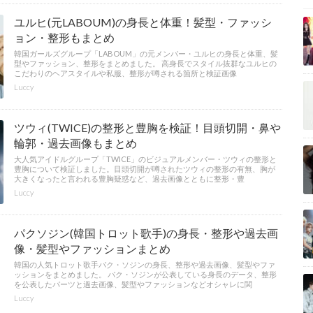
ユルヒ(元LABOUM)の身長と体重！髪型・ファッシ
ョン・整形もまとめ
韓国ガールズグループ「LABOUM」の元メンバー・ユルヒの身長と体重、髪
型やファッション、整形をまとめました。 高身長でスタイル抜群なユルヒの
こだわりのヘアスタイルや私服、整形が噂される箇所と検証画像
Luccy
ツウィ(TWICE)の整形と豊胸を検証！目頭切開・鼻や
輪郭・過去画像もまとめ
大人気アイドルグループ「TWICE」のビジュアルメンバー・ツウィの整形と
豊胸について検証しました。目頭切開が噂されたツウィの整形の有無、胸が
大きくなったと言われる豊胸疑惑など、過去画像とともに整形・豊
Luccy
パクソジン(韓国トロット歌手)の身長・整形や過去画
像・髪型やファッションまとめ
韓国の人気トロット歌手パク・ソジンの身長、整形や過去画像、髪型やファ
ッションをまとめました。 パク・ソジンが公表している身長のデータ、整形
を公表したパーツと過去画像、髪型やファッションなどオシャレに関
Luccy