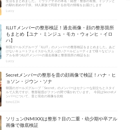
生活をまとめました。 ミウラアヤネの本名・経歴・整形の有無、イジフンと
の馴れ初めや子供、18人家族で同居する自宅の情報をお届けします
Luccy
ILLITメンバーの整形検証！過去画像・顔の整形箇所
もまとめ【ユナ・ミンジュ・モカ・ウォンヒ・イロ
ハ】
韓国ガールズグループ「ILLIT」のメンバーの整形検証をまとめました。あど
けないキュートフェイスから大人っぽいクールビューティまで様々なビジュ
アルを持つILLITメンバーの過去画像と整形箇所の検証をお
Luccy
Secretメンバーの整形を昔の顔画像で検証！ハナ・ヒ
ョソン・ジウン・ソナ
韓国のガールズグル―プ「Secret」のメンバーはセクシーな顔立ちとスタイ
ルで人気ですが、整形疑惑がファンの間で囁かれています。 今回はSecretメ
ンバーについて、昔と現在の画像を比較
tomo1234
ソリュン(NMIXX)は整形？目の二重・幼少期や卒アル
画像で徹底検証