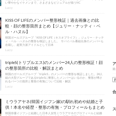
い華やかなイケメンまで、さまざまなビジュアルが揃うNC
Luccy
KISS OF LIFEのメンバー整形検証｜過去画像との比
較・顔の整形箇所まとめ【ジュリー・ナッティ・ベ
ル・ハヌル】
韓国ガールズグループ「KISS OF LIFE（キスオブライフ）」ジュリー・ナッテ
ィ・ベル・ハヌルの整形を検証しました。 サバイバル番組出身のメンバーも
在籍し、超実力派アイドルとして日本
Luccy
tripleS(トリプルエス)のメンバー24人の整形検証！顔
の整形箇所の比較・解説まとめ
過
韓国のガールズグループ「tripleS」のメンバーの整形を検証しました。24人
組の大型グループであるtripleSに整形したメンバーはいるのか、整形が噂さ
れるパーツの箇所と整形の有無について比較・解説
Luccy
ミウラアヤネ(韓国イジフン嫁)の馴れ初めや結婚と子
供！本名や経歴・整形の有無・プロフィールもまとめ
韓国俳優イジフンと結婚した日本人女性ミウラアヤネのプロフィールと結婚