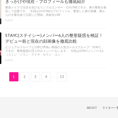
きっかけや現在・プロフィールも徹底紹介
整形メイクで注目を浴びるインフルエンサー・GYUTAEですが、鼻の整形を報
告して話題です。 今回はGYUTAEのプロフィール、整形した鼻の画像、鼻か
らの大量出血で入院した理由、高校生の時
Luccy
STAYC(ステイシー)メンバー6人の整形疑惑を検証！
デビュー前と現在の顔画像を徹底比較
ビジュアルグループとの呼び声高い韓国の人気ガールズグループ「STAYC」
ですが、整形疑惑が浮上中のメンバーもいます。 今回はSTAYCメンバー6人
（スミン・シウン・アイサ・セウン・ユン・
Luccy
...
1
2
3
4
13
ABOUT
ライター一