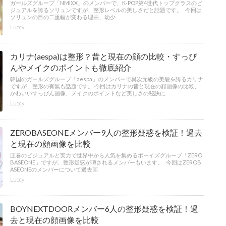
ガールズグループ「NMIXX」のメンバーで、K-POP第4世代トップクラスのビ
ジュアルを誇るソリュンですが、整形レベルの美しさだと話題です。 今回は
ソリュンの目の二重幅が変わる理由、幼少
Luccy
カリナ(aespa)は整形？昔と現在の顔の比較・すっぴ
んやメイクのポイントも徹底紹介
韓国のガールズグループ「aespa」のメンバーで異次元級の美貌を誇るカリナ
ですが、整形の有無も話題です。 今回はカリナの昔と現在の顔画像の比較、
かわいいすっぴん画像、メイクのポイントなど美しさの秘訣に
Luccy
ZEROBASEONEメンバー9人の整形疑惑を検証！過去
と現在の顔画像を比較
圧巻のビジュアルと実力で世界中から人気を集めるボーイズグループ「ZERO
BASEONE」ですが、整形疑惑が噂されるメンバーもいます。 今回はZEROB
ASEONEのメンバーについて過去画
Luccy
BOYNEXTDOORメンバー6人の整形疑惑を検証！過
去と現在の顔画像を比較