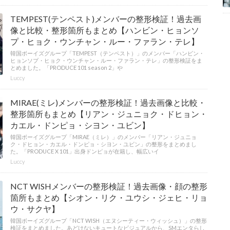
TEMPEST(テンペスト)メンバーの整形検証！過去画
像と比較・整形箇所もまとめ【ハンビン・ヒョンソ
プ・ヒョク・ウンチャン・ルー・ファラン・テレ】
韓国ボーイズグループ「TEMPEST（テンペスト）」のメンバー「ハンビン・
ヒョンソプ・ヒョク・ウンチャン・ルー・ファラン・テレ」の整形検証をま
とめました。「PRODUCE 101 season 2」や
Luccy
MIRAE(ミレ)メンバーの整形検証！過去画像と比較・
整形箇所もまとめ【リアン・ジュニョク・ドヒョン・
カエル・ドンピョ・シヨン・ユビン】
韓国ボーイズグループ「MIRAE（ミレ）」のメンバー「リアン・ジュニョ
ク・ドヒョン・カエル・ドンピョ・シヨン・ユビン」の整形をまとめまし
た。「PRODUCE X 101」出身ドンピョが在籍し、幅広いイ
Luccy
NCT WISHメンバーの整形検証！過去画像・顔の整形
箇所もまとめ【シオン・リク・ユウシ・ジェヒ・リョ
ウ・サクヤ】
韓国ボーイズグループ「NCT WISH（エヌシーティー・ウィッシュ）」の整形
検証をまとめました。あどけないキュートなビジュアルから、SMエンタらし