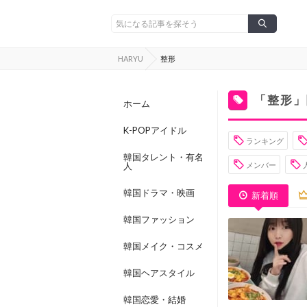
HARYU
整形
「整形」
ホーム
K-POPアイドル
ランキング
韓国タレント・有名
人
メンバー
韓国ドラマ・映画
新着順
韓国ファッション
韓国メイク・コスメ
韓国ヘアスタイル
韓国恋愛・結婚