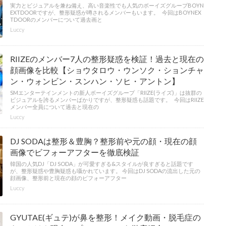
実力とビジュアルを兼ね備え、高い音楽性でも人気のボーイズグループBOYN
EXTDOORですが、整形疑惑が噂されるメンバーもいます。 今回はBOYNEX
TDOORのメンバーについて過去画と
Luccy
RIIZEのメンバー7人の整形疑惑を検証！過去と現在の
顔画像を比較【ショウタロウ・ウンソク・ションチャ
ン・ウォンビン・スンハン・ソヒ・アントン】
SMエンターテインメントの新人ボーイズグループ「RIIZE(ライズ)」は抜群の
ビジュアルを誇るメンバーばかりですが、整形疑惑も話題です。 今回はRIIZE
メンバー全員について過去と現在の
Luccy
DJ SODAは整形＆豊胸？整形前や元の顔・現在の顔
画像でビフォーアフターを徹底検証
韓国の人気DJ「DJ SODA」が可愛すぎる&スタイルが良すぎると話題です
が、整形疑惑や豊胸疑惑も囁かれています。 今回はDJ SODAの流出した元の
顔画像、整形前と現在の顔のビフォーアフター
Luccy
GYUTAE(ギュテ)が鼻を整形！メイク動画・脱毛症の